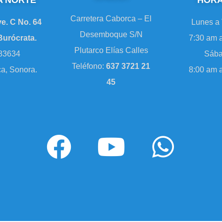
A NORTE
HORA
Carretera Caborca – El
ve. C No. 64
Lunes a 
Desemboque S/N
Burócrata.
7:30 am 
Plutarco Elías Calles
 83634
Sába
Teléfono:
637 3721 21
a, Sonora.
8:00 am 
45